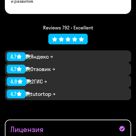
и развития.
Reviews 792 • Excellent
4,7
Яндекс
4,7
Отзовик
4,8
2ГИС
4,7
tutortop
Лицензия