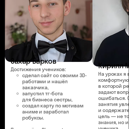
Захар Барков
Кирилл 
Достижения учеников:
На уроках я
сделал сайт со своими 3D-
комфортную
работами и нашёл
в которой р
заказчика,
задают вопр
запустил тг-бота
ошибаться. 
для бизнеса сестры,
занятия ув
создал карту по мотивам
и содержат
аниме и заработал
цель — не т
робуксы.
знания, но 
ученика.