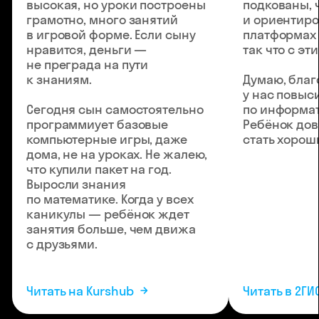
высокая, но уроки построены
подкованы, 
грамотно, много занятий
и ориентиро
в игровой форме. Если сыну
платформах 
нравится, деньги —
так что с эт
не преграда на пути
к знаниям.
Думаю, благ
у нас повыс
Сегодня сын самостоятельно
по информат
программиует базовые
Ребёнок дов
компьютерные игры, даже
стать хорош
дома, не на уроках. Не жалею,
что купили пакет на год.
Выросли знания
по математике. Когда у всех
каникулы — ребёнок ждет
занятия больше, чем движа
с друзьями.
Читать на Kurshub
Читать в 2ГИ