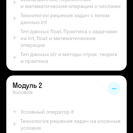
и математические операции с числами
Технологии решения задач с типом
данных int
Тип данных float. Практика с задачами
на int, float и математические
операции
Тип данных str и методы строк: теория
и практика
Модуль 2
Условия
Условный оператор if
Технология решения задач на сложные
условия