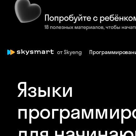
Программирован
Языки
программир
для начина