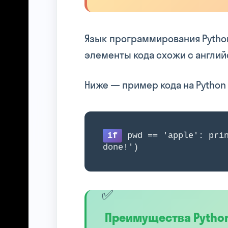
Язык программирования Python
элементы кода схожи с английс
Ниже — пример кода на Python
if
pwd == 'apple': pri
done!')
Преимущества Pytho