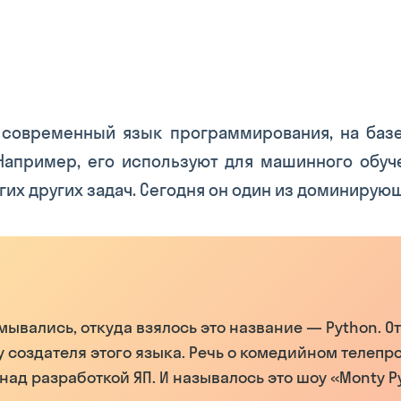
 современный язык программирования, на базе
 Например, его используют для машинного обуче
их других задач. Сегодня он один из доминирующи
мывались, откуда взялось это название — Python. О
 создателя этого языка. Речь о комедийном телепро
 над разработкой ЯП. И называлось это шоу «Monty P