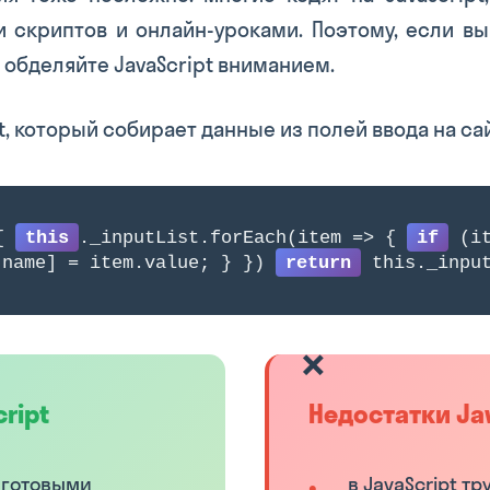
 скриптов и онлайн-уроками. Поэтому, если вы 
 обделяйте JavaScript вниманием.
t, который собирает данные из полей ввода на са
 {
this
._inputList.forEach(item => {
if
(it
.name] = item.value; } })
return
this._input
ript
Недостатки Jav
 готовыми
в JavaScript т