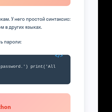
ам. У него простой синтаксис:
м в других языках.
ь пароли:
 password.') print('All
thon