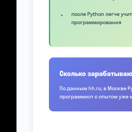
после Python легче учи
программирования
Сколько зарабатыва
По данным hh.ru, в Москве P
программист с опытом уже м