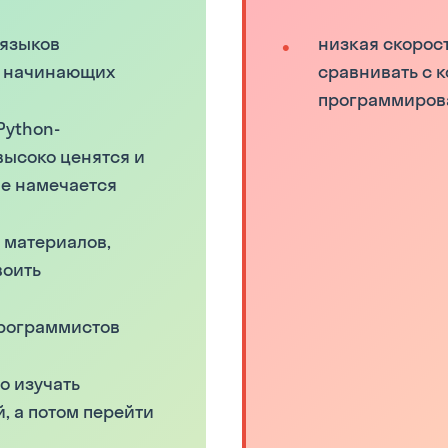
 языков
низкая скорос
я начинающих
сравнивать с
программиров
Python-
высоко ценятся и
не намечается
 материалов,
воить
программистов
о изучать
, а потом перейти