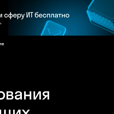
ие
ования
ющих