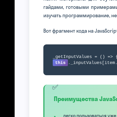
гайдами, готовыми примерами
изучать программирование, не
Вот фрагмент кода на JavaScrip
_getInputValues = () =>
this
._inputValues[item
Преимущества JavaSc
легко пользоваться уже