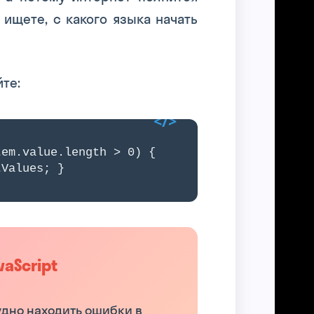
ищете, с какого языка начать
йте:
em.value.length > 0) {
Values; }
aScript
Skysmart Chat
online
рудно находить ошибки в