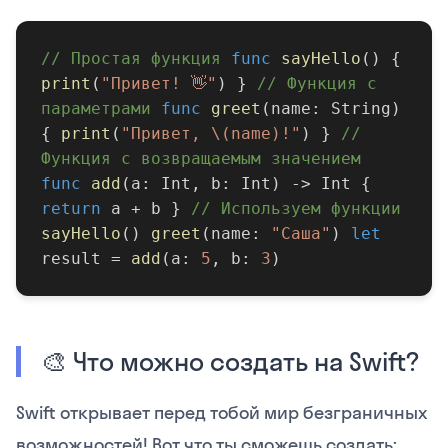
// Простая функция
func
sayHello
() {
print
(
"Привет! 👋"
) }
// Функция с
параметрами
func
greet
(name: String)
{
print
(
"Привет, \(name)!"
) }
//
Функция с возвращаемым значением
func
add
(a: Int, b: Int) -> Int {
return
a + b }
// Используем функции
sayHello
()
greet
(name:
"Саша"
)
let
result =
add
(a:
5
, b:
3
)
🎨 Что можно создать на Swift?
Swift открывает перед тобой мир безграничных
возможностей! Вот что ты сможешь создать: