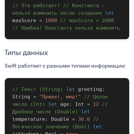
// Это работает!
// Константа —
нельзя изменить после создания
let
maxScore =
1000
// maxScore = 2000
// Ошибка! Константу нельзя изменить
Типы данных
Swift работает с разными типами информации:
// Текст (String)
let
greeting:
String =
"Привет, мир!"
// Целое
число (Int)
let
age: Int =
12
//
Дробное число (Double)
let
temperature: Double =
36.6
//
Логическое значение (Bool)
let