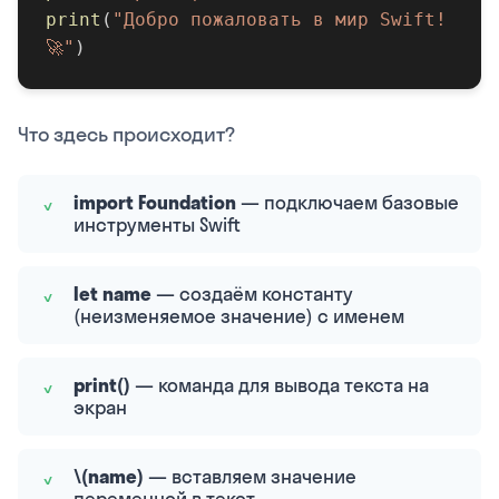
print
(
"Добро пожаловать в мир Swift!
🚀"
)
Что здесь происходит?
import Foundation
— подключаем базовые
инструменты Swift
let name
— создаём константу
(неизменяемое значение) с именем
print()
— команда для вывода текста на
экран
\(name)
— вставляем значение
переменной в текст