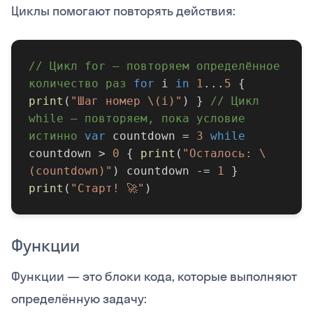
Циклы помогают повторять действия:
// Цикл for — повторяем определённое
количество раз
for
i
in
1
...
5
{
print
(
"Шаг номер \(i)"
) }
// Цикл
while — повторяем, пока условие
истинно
var
countdown =
3
while
countdown >
0
{
print
(
"Осталось: \
(countdown)"
) countdown -=
1
}
print
(
"Старт! 🚀"
)
Функции
Функции — это блоки кода, которые выполняют
определённую задачу: