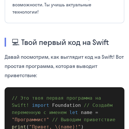
возможности. Ты учишь актуальные
технологии!
💻 Твой первый код на Swift
Давай посмотрим, как выглядит код на Swift! Вот
простая программа, которая выводит
приветствие:
// Это твоя первая программа на
Swift!
import
Foundation
// Создаём
переменную с именем
let
name =
"Программист"
// Выводим приветствие
print
(
"Привет, \(name)!"
)