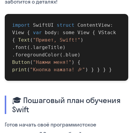
заботится о деталях!
import
SwiftUI
struct
ContentView:
View {
var
body: some View { VStack
{
Text
(
"Привет, Swift!"
)
.font(.largeTitle)
.foregroundColor(.blue)
Button
(
"Нажми меня!"
) {
print
(
"Кнопка нажата! 🎉"
) } } } }
🎓 Пошаговый план обучения
Swift
Готов начать своё программистское