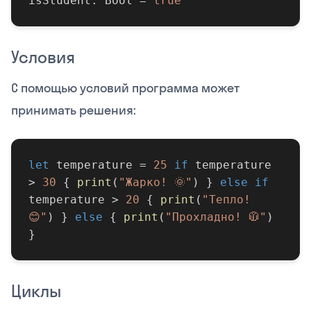
isStudent: Bool =
true
Условия
С помощью условий программа может
принимать решения:
let
temperature =
25
if
temperature
>
30
{
print
(
"Жарко! 🌞"
) }
else if
temperature >
20
{
print
(
"Тепло!
😊"
) }
else
{
print
(
"Прохладно! 🧥"
)
}
Циклы