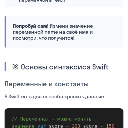
Попробуй сам!
Измени значение
переменной name на своё имя и
посмотри, что получится!
🎯 Основы синтаксиса Swift
Переменные и константы
В Swift есть два способа хранить данные:
// Переменная — можно менять
значение
var
score =
100
score =
150