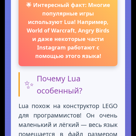
🌟 Интересный факт: Многие
популярные игры
используют Lua! Например,
World of Warcraft, Angry Birds
и даже некоторые части
Instagram работают с
помощью этого языка!
Почему Lua
✨
особенный?
Lua похож на конструктор LEGO
для программистов! Он очень
маленький и лёгкий — весь язык
помещается в файл размером