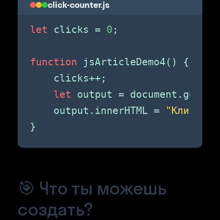
click-counter.js
let
 clicks = 
0
;

function
 jsArticleDemo4() {

    clicks++;

let
 output = document.getEle
    output.innerHTML = 
"Кликов: 
}
🎯 Что ты можешь
создать?