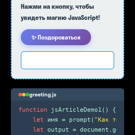
Нажми на кнопку, чтобы
увидеть магию JavaScript!
✨ Поздороваться
greeting.js
function
 jsArticleDemo1() {

let
 имя = prompt(
"Как тебя з
let
 output = document.getEle