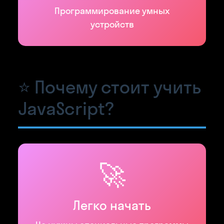
Программирование умных
устройств
⭐ Почему стоит учить
JavaScript?
🚀
Легко начать