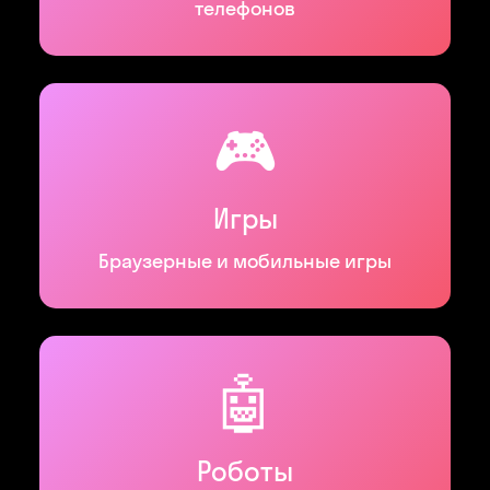
телефонов
🎮
Игры
Браузерные и мобильные игры
🤖
Роботы