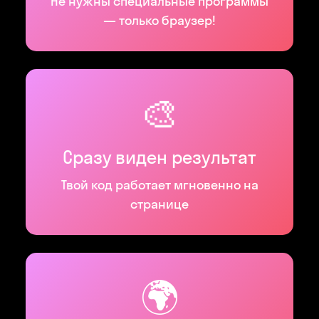
Не нужны специальные программы
— только браузер!
🎨
Сразу виден результат
Твой код работает мгновенно на
странице
🌍