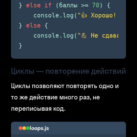
} 
else if
 (баллы >= 
70
) {

    console.log(
"👍 Хорошо! Прод
} 
else
 {

    console.log(
"💪 Не сдавайся!
}
Циклы — повторение действий
Циклы позволяют повторять одно и
то же действие много раз, не
переписывая код.
loops.js