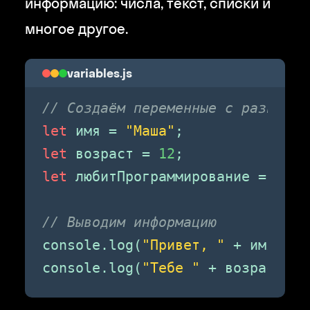
информацию: числа, текст, списки и
многое другое.
variables.js
// Создаём переменные с разными 
let
 имя = 
"Маша"
;           
// Т
let
 возраст = 
12
;              
/
let
 любитПрограммирование = 
true
// Выводим информацию
console.log(
"Привет, "
 + имя + 
"
console.log(
"Тебе "
 + возраст + 