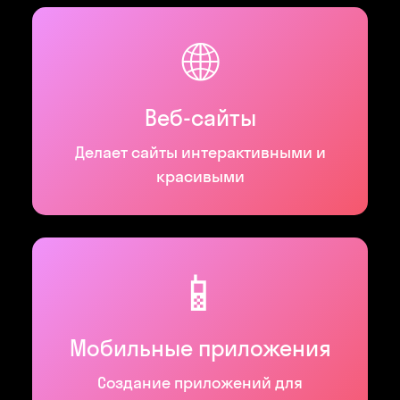
🌐
Веб-сайты
Делает сайты интерактивными и
красивыми
📱
Мобильные приложения
Создание приложений для