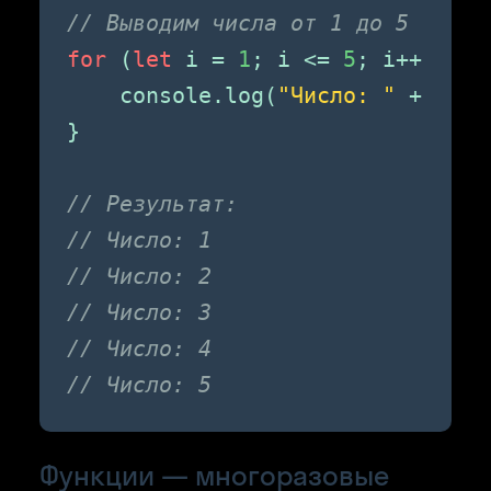
// Выводим числа от 1 до 5
for
 (
let
 i = 
1
; i <= 
5
; i++) {

    console.log(
"Число: "
 + i);

}

// Результат:
// Число: 1
// Число: 2
// Число: 3
// Число: 4
// Число: 5
Функции — многоразовые