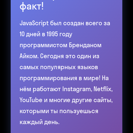
факт!
JavaScript был создан всего за
10 дней в 1995 году
программистом Бренданом
Айком. Сегодня это один из
самых популярных языков
программирования в мире! На
нём работают Instagram, Netflix,
YouTube и многие другие сайты,
которыми ты пользуешься
каждый день.