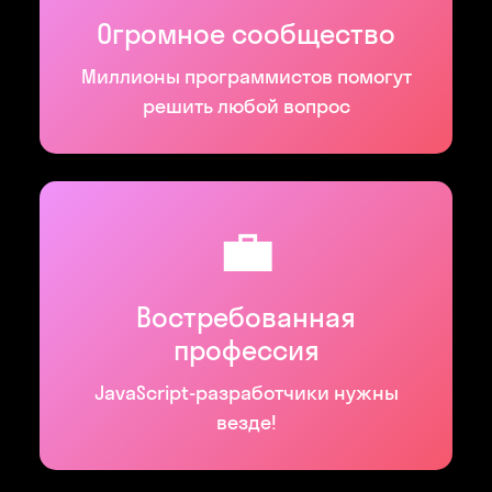
Огромное сообщество
Миллионы программистов помогут
решить любой вопрос
💼
Востребованная
профессия
JavaScript-разработчики нужны
везде!