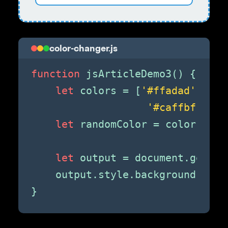
color-changer.js
function
 jsArticleDemo3() {

let
 colors = [
'#ffadad'
, 
'#f
'#caffbf'
, 
'#
let
 randomColor = colors[Mat
let
 output = document.getEle
    output.style.background = ran
}