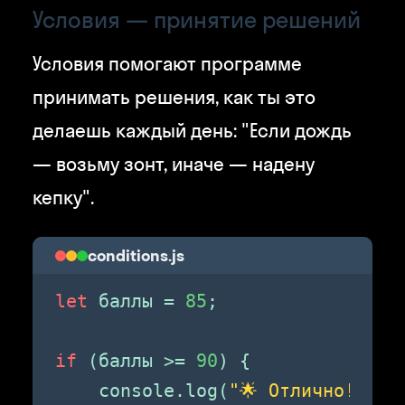
Условия — принятие решений
Условия помогают программе
принимать решения, как ты это
делаешь каждый день: "Если дождь
— возьму зонт, иначе — надену
кепку".
conditions.js
let
 баллы = 
85
;

if
 (баллы >= 
90
) {

    console.log(
"🌟 Отлично! Ты 