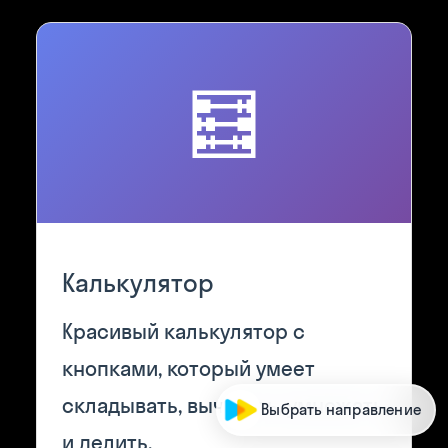
🧮
Калькулятор
Красивый калькулятор с
кнопками, который умеет
складывать, вычитать, умножать
Выбрать направление
и делить.