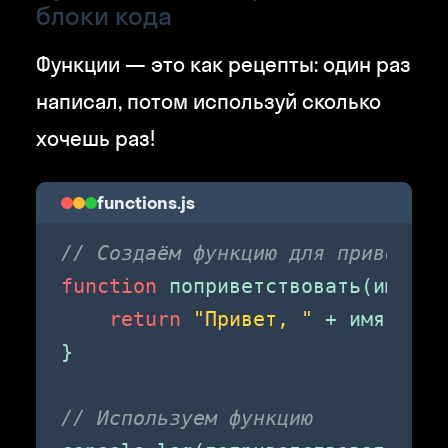
блоки кода
Функции — это как рецепты: один раз
написал, потом используй сколько
хочешь раз!
functions.js
// Создаём функцию для приветств
function
 поприветствовать(имя) {

return
"Привет, "
 + имя + 
"!
}

// Используем функцию