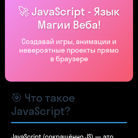
🚀 JavaScript - Язык
Магии Веба!
Создавай игры, анимации и
невероятные проекты прямо
в браузере
🎯 Что такое
JavaScript?
JavaScript (сокращённо JS) — это