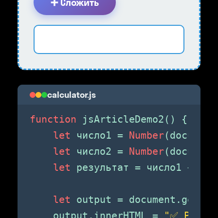
➕ Сложить
calculator.js
function
 jsArticleDemo2() {

let
 число1 = 
Number
(document
let
 число2 = 
Number
(document
let
 результат = число1 + числ
let
 output = document.getEle
    output.innerHTML = 
"✅ Резуль