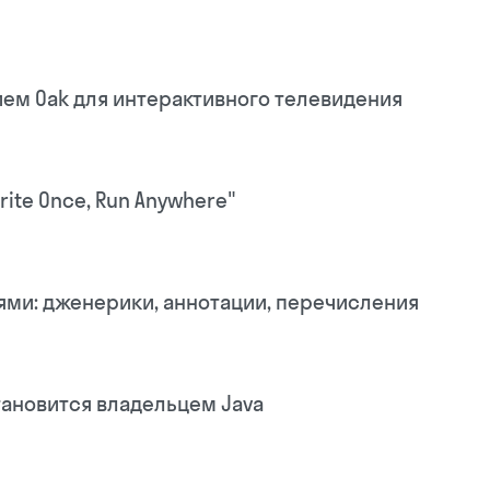
ием Oak для интерактивного телевидения
rite Once, Run Anywhere"
ями: дженерики, аннотации, перечисления
становится владельцем Java