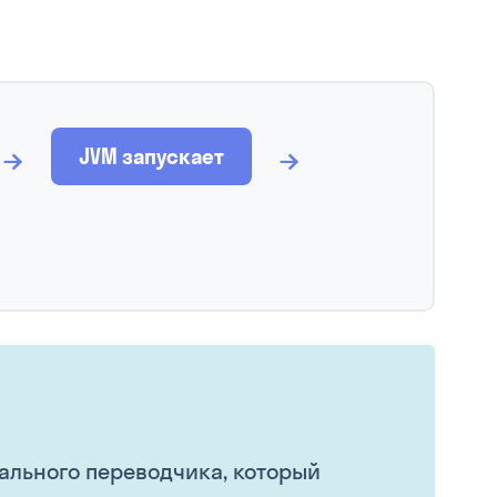
→
→
JVM запускает
ального переводчика, который