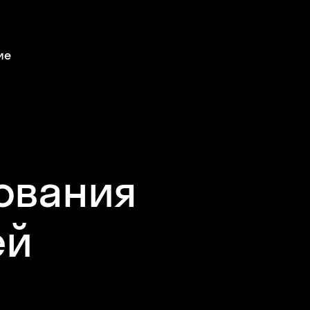
ие
ования
ей