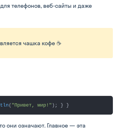
 для телефонов, веб-сайты и даже
является чашка кофе ☕
tln
(
"Привет, мир!"
); } }
то они означают. Главное — эта