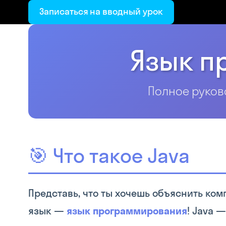
Записаться на вводный урок
Язык п
Полное руков
🎯 Что такое Java
Представь, что ты хочешь объяснить ком
язык —
язык программирования
! Java 