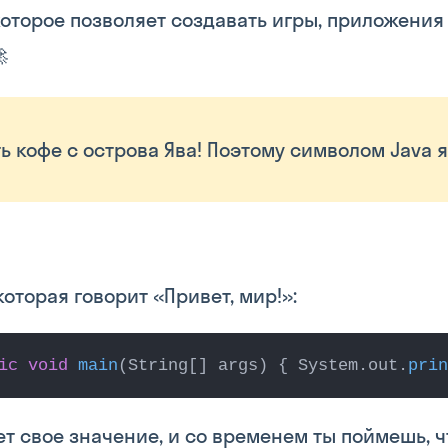
оторое позволяет создавать игры, приложения

ть кофе с острова Ява! Поэтому символом Java 
оторая говорит «Привет, мир!»:
ic void
main
(String[] args) { System.out.
prin
ет свое значение, и со временем ты поймешь, ч