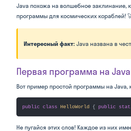
Java похожа на волшебное заклинание, к
программы для космических кораблей! 
Интересный факт:
Java названа в чес
Первая программа на Java
Вот пример простой программы на Java, к
public class
HelloWorld
{
public stat
Не пугайся этих слов! Каждое из них име