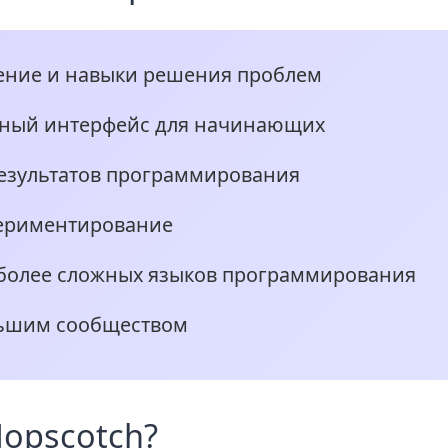
ение и навыки решения проблем
тный интерфейс для начинающих
езультатов программирования
периментирование
 более сложных языков программирования
льшим сообществом
Hopscotch?