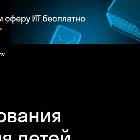
ие
ования
я детей