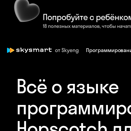
Программирован
Всё о языке
программир
Hopscotch дл