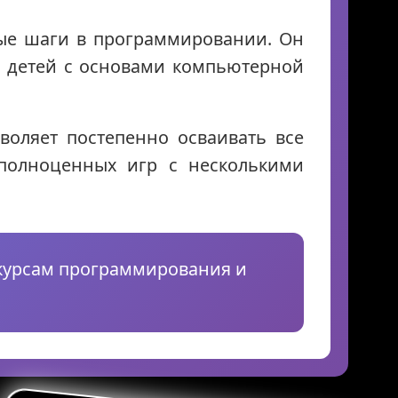
рвые шаги в программировании. Он
ь детей с основами компьютерной
оляет постепенно осваивать все
 полноценных игр с несколькими
курсам программирования и
Skysmart Chat
online