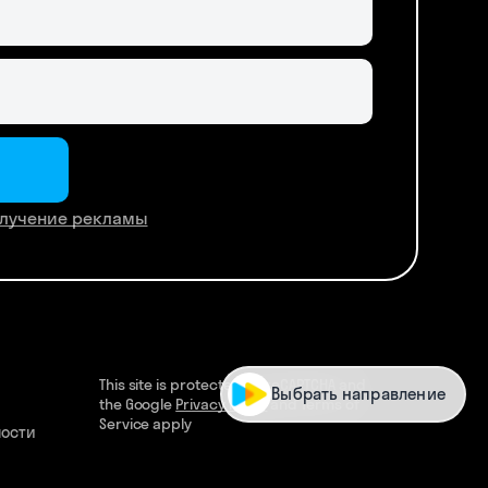
лучение рекламы
This site is protected by reCAPTCHA and
Выбрать направление
the Google
Privacy Policy
and Terms of
Service apply
ности
Делаем развитие привлекательным
© Skysmart, 2026