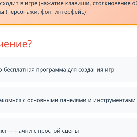
ки, где хранится информация (например, количе
оторые выполняют определённые действия
исходит в игре (нажатие клавиши, столкновение о
ы (персонажи, фон, интерфейс)
чение?
 бесплатная программа для создания игр
комься с основными панелями и инструментами