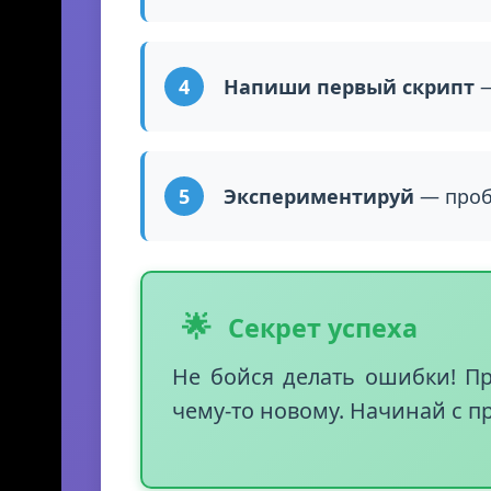
Создай свой первый про
Напиши первый скрипт
—
Экспериментируй
— пробу
🌟
Секрет успеха
Не бойся делать ошибки! П
чему-то новому. Начинай с п