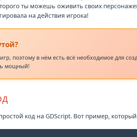
рования, который используется в игровом дв
торого ты можешь оживить своих персонажей
агировала на действия игрока!
утой?
 игр, поэтому в нём есть всё необходимое для со
нь мощный!
од
простой код на GDScript. Вот пример, который