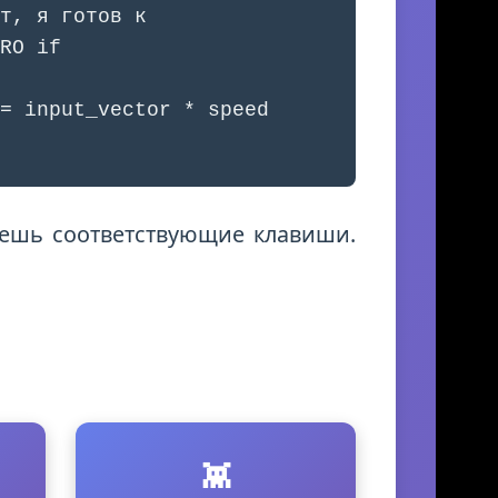
т, я готов к
RO if
= input_vector * speed
маешь соответствующие клавиши.