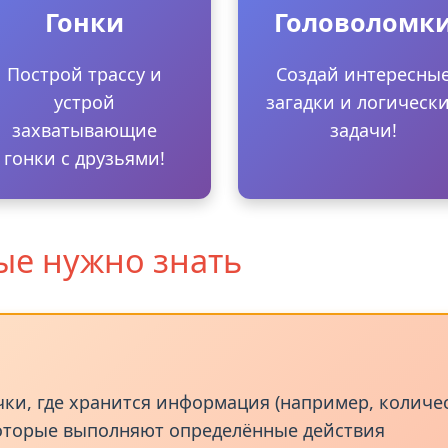
🚗
🧩
Гонки
Головоломк
Построй трассу и
Создай интересны
устрой
загадки и логическ
захватывающие
задачи!
гонки с друзьями!
ые нужно знать