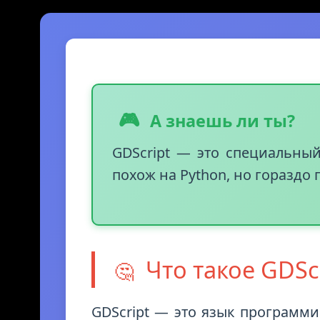
Записаться на вводный урок
🎮
А знаешь ли ты?
GDScript — это специальны
похож на Python, но гораздо
Что такое GDScr
🤔