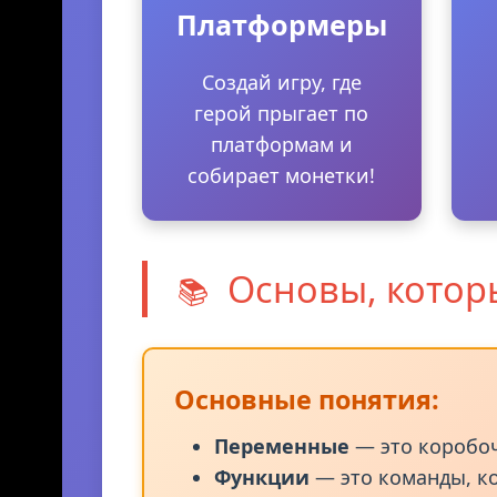
🏃‍♂️
Платформеры
Создай игру, где
герой прыгает по
платформам и
собирает монетки!
Основы, котор
📚
Основные понятия: