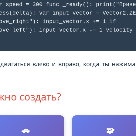
r speed = 300 func _ready(): print("Приве
ess(delta): var input_vector = Vector2.ZE
ove_right"): input_vector.x += 1 if
ove_left"): input_vector.x -= 1 velocity 
 двигаться влево и вправо, когда ты нажи
жно создать?