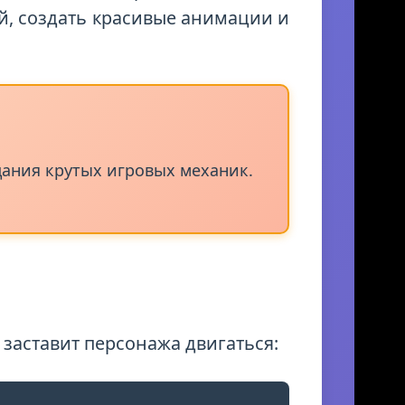
ижке Godot. Представь, что это
, создать красивые анимации и
здания крутых игровых механик.
 заставит персонажа двигаться: