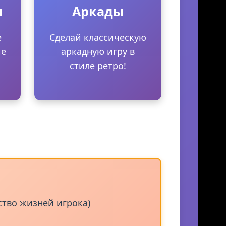
👾
и
Аркады
е
Сделай классическую
ие
аркадную игру в
стиле ретро!