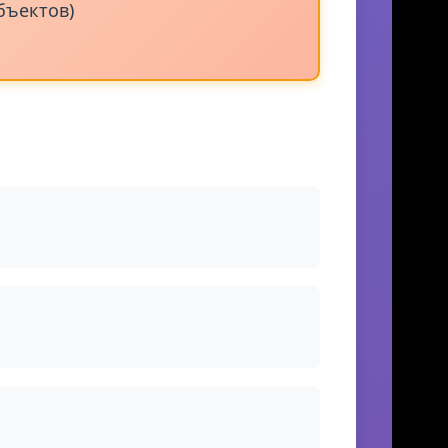
ство жизней игрока)
бъектов)