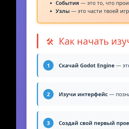
Переменные
— это коробоч
Функции
— это команды, к
События
— это то, что про
Узлы
— это части твоей игр
Как начать изу
🛠️
Скачай Godot Engine
— это
Изучи интерфейс
— позна