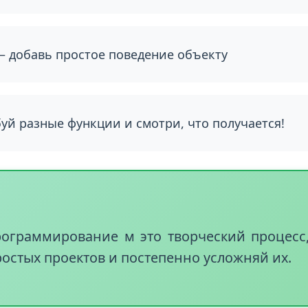
ект
— начни с простой сцены
 добавь простое поведение объекту
й разные функции и смотри, что получается!
рограммирование м это творческий процесс,
ростых проектов и постепенно усложняй их.