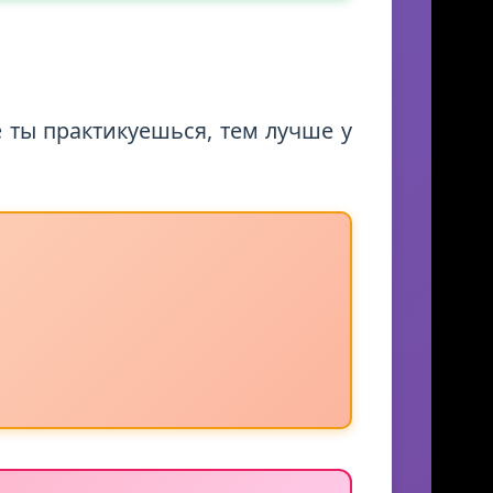
 ты практикуешься, тем лучше у
Skysmart Chat
online