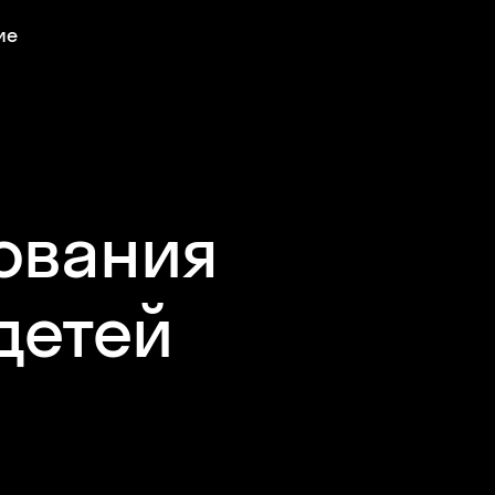
ие
ования
 детей