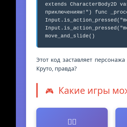
extends CharacterBody2D va
приключениям!") func _proc
Input.is_action_pressed("m
Input.is_action_pressed("m
move_and_slide()
Этот код заставляет персонажа
Круто, правда?
Какие игры мо
🎮