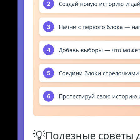
2
Создай новую историю и дай
3
Начни с первого блока — на
4
Добавь выборы — что может 
5
Соедини блоки стрелочками 
6
Протестируй свою историю и
💡
Полезные советы 