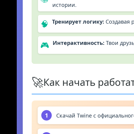
истории.
Тренирует логику:
Создавая р
🧠
Интерактивность:
Твои друзь
🎮
🚀
Как начать работат
1
Скачай Twine с официального