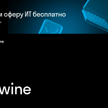
ие
wine