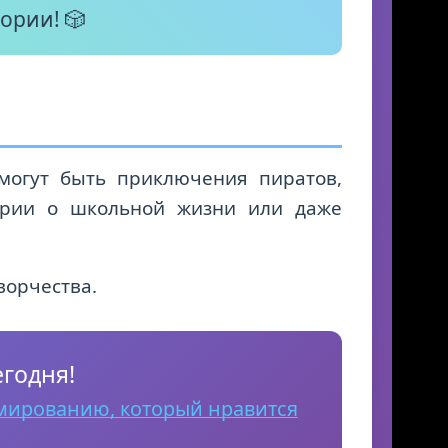
ории! 🎲
могут быть приключения пиратов,
тории о школьной жизни или даже
ворчества.
егодня!
мированию, который нравится