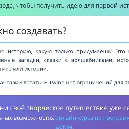
юда, чтобы получить идею для первой ист
но создавать?
ю историю, какую только придумаешь! Это 
тивные загадки, сказки с волшебниками, ис
тике или истории.
антазии летать! В Twine нет ограничений для т
ни своё творческое путешествие уже с
льных возможностях
онлайн-курса по програм
детям
.