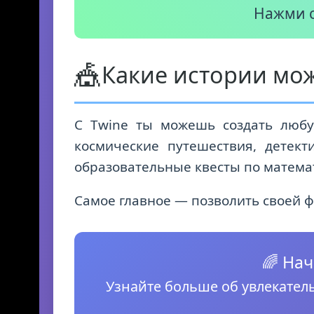
Нажми с
🎪
Какие истории мож
С Twine ты можешь создать любу
космические путешествия, детек
образовательные квесты по матема
Самое главное — позволить своей ф
🌈 Нач
Узнайте больше об увлекате