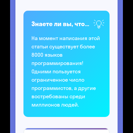
Знаете ли вы, что…
На момент написания этой
статьи существует более
8000 языков
программирования!
Одними пользуется
ограниченное число
программистов, а другие
востребованы среди
миллионов людей.