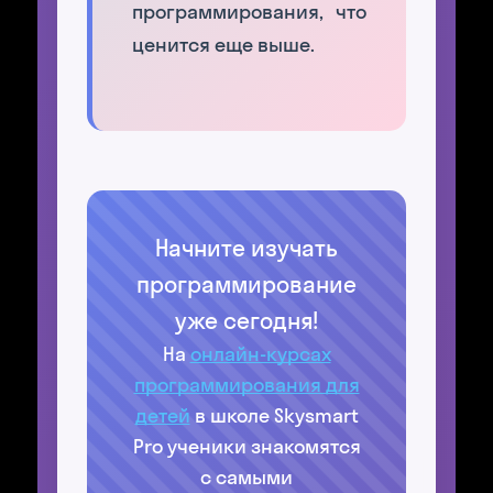
программирования, что
ценится еще выше.
Начните изучать
программирование
уже сегодня!
На
онлайн-курсах
программирования для
детей
в школе Skysmart
Pro ученики знакомятся
с самыми