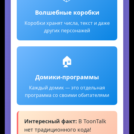
Волшебные коробки
Коробки хранят числа, текст и даже
других персонажей
🏠
Домики-программы
Каждый домик — это отдельная
программа со своими обитателями
Интересный факт:
В ToonTalk
нет традиционного кода!