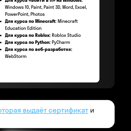
Для курса «Войти в IT» на Windows:
Windows 10, Paint, Paint 3D, Word, Excel,
PowerPoint, Photos
Для курса по Minecraft:
Minecraft
Education Edition
Для курса по Roblox:
Roblox Studio
Для курса по Python:
PyCharm
Для курса по веб-разработке:
WebStorm
оторая выдаёт сертификат
и