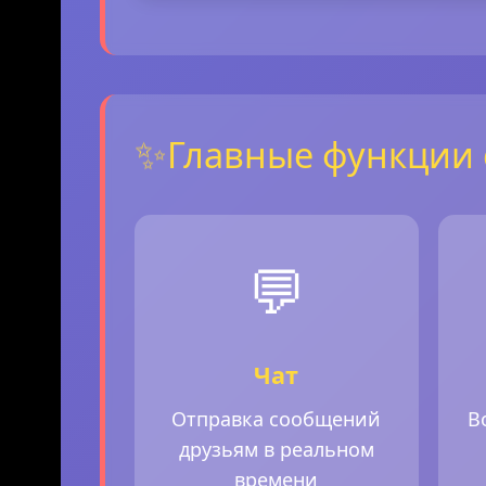
✨
Главные функции
💬
Чат
Отправка сообщений
В
друзьям в реальном
времени