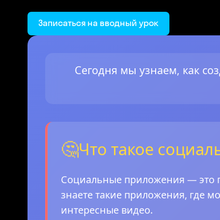
Записаться на вводный урок
Сегодня мы узнаем, как со
🤔
Что такое социа
Социальные приложения — это п
знаете такие приложения, где м
интересные видео.