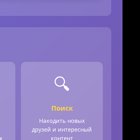
🔍
Поиск
Находить новых
друзей и интересный
х
контент