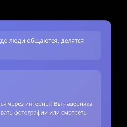
где люди общаются, делятся
я через интернет! Вы наверняка
овать фотографии или смотреть