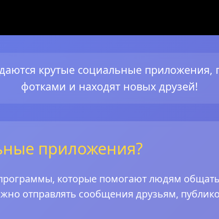
здаются крутые социальные приложения, 
фотками и находят новых друзей!
льные приложения?
рограммы, которые помогают людям общатьс
ожно отправлять сообщения друзьям, публик