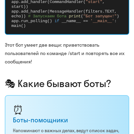
app.add_handler(CommandHandler(
"start"
,
start))
app.add_handler(MessageHandler(filters.TEXT,
echo))
# Запускаем бота
print
(
"Бот запущен!"
)
app.run_polling()
if
__name__ ==
'__main__'
:
main()
Этот бот умеет две вещи: приветствовать
пользователей по команде /start и повторять все их
сообщения!
🎭 Какие бывают боты?
⏰
Боты-помощники
Напоминают о важных делах, ведут список задач,