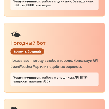
Чему научишься:
работа с данными, базы данных
(SQLite), CRUD операции
🌤️
Погодный бот
Уровень: Средний
Показывает погоду в любом городе. Используй API
OpenWeatherMap или подобные сервисы.
Чему научишься:
работа с внешними API, HTTP-
запросы, парсинг JSON