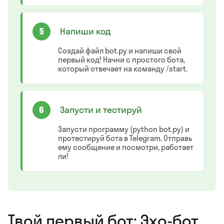
5
Напиши код
Создай файл bot.py и напиши свой
первый код! Начни с простого бота,
который отвечает на команду /start.
6
Запусти и тестируй
Запусти программу (python bot.py) и
протестируй бота в Telegram. Отправь
ему сообщение и посмотри, работает
ли!
Твой первый бот: Эхо-бот