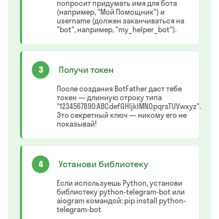
попросит придумать имя для бота
(например, "Мой Помощник") и
username (должен заканчиваться на
"bot", например, "my_helper_bot").
3
Получи токен
После создания BotFather даст тебе
токен — длинную строку типа
"1234567890:ABCdefGHIjklMNOpqrsTUVwxyz".
Это секретный ключ — никому его не
показывай!
4
Установи библиотеку
Если используешь Python, установи
библиотеку python-telegram-bot или
aiogram командой: pip install python-
telegram-bot