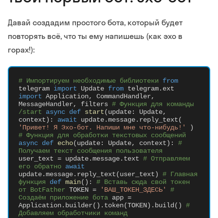
Давай создадим простого бота, который будет
повторять всё, что ты ему напишешь (как эхо в
горах!):
# Импортируем необходимые библиотеки
from
telegram
import
Update
from
telegram.ext
import
Application, CommandHandler,
MessageHandler, filters
# Функция для команды
/start
async def
start
(update: Update,
context):
await
update.message.reply_text(
'Привет! Я Эхо-бот. Напиши мне что-нибудь!'
)
# Функция для обработки текстовых сообщений
async def
echo
(update: Update, context):
#
Получаем текст сообщения пользователя
user_text = update.message.text
# Отправляем
его обратно
await
update.message.reply_text(user_text)
# Главная
функция
def
main
():
# Вставь сюда свой токен
от BotFather
TOKEN =
'ВАШ_ТОКЕН_ЗДЕСЬ'
#
Создаём приложение бота
app =
Application.builder().token(TOKEN).build()
#
Добавляем обработчики команд