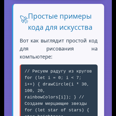
Простые примеры
🚀
кода для искусства
Вот как выглядит простой код
для рисования на
компьютере:
// Рисуем радугу из кругов
for (let i = 0; i < 7;
i++) { drawCircle(i * 30,
100, 20,
rainbowColors[i]); } //
Создаем мерцающие звезды
for (let star of stars) {