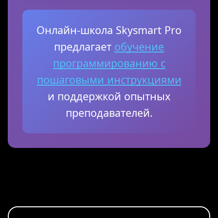
Онлайн-школа Skysmart Pro
предлагает
обучение
программированию с
пошаговыми инструкциями
и поддержкой опытных
преподавателей.