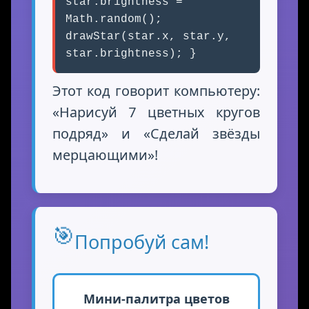
star.brightness =
Math.random();
drawStar(star.x, star.y,
star.brightness); }
Этот код говорит компьютеру:
«‎Нарисуй 7 цветных кругов
подряд» и «‎Сделай звёзды
мерцающими»!
🎯
Попробуй сам!
Мини-палитра цветов