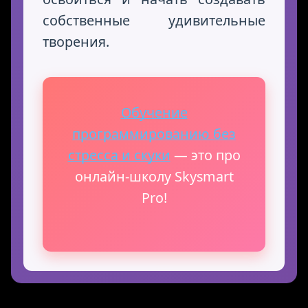
собственные удивительные
творения.
Обучение
программированию без
стресса и скуки
— это про
онлайн-школу Skysmart
Pro!