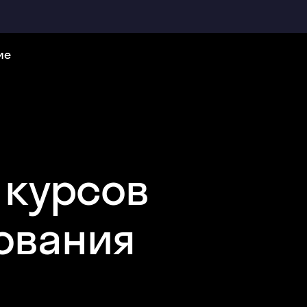
ие
 курсов
ования