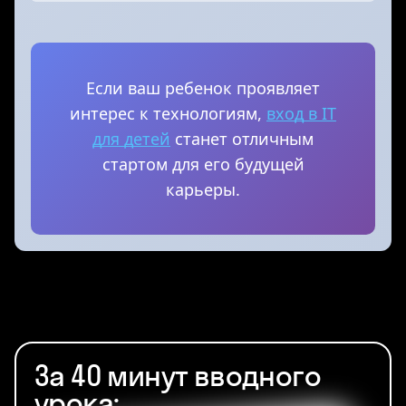
Если ваш ребенок проявляет
интерес к технологиям,
вход в IT
для детей
станет отличным
стартом для его будущей
карьеры.
За 40 минут вводного
урока: