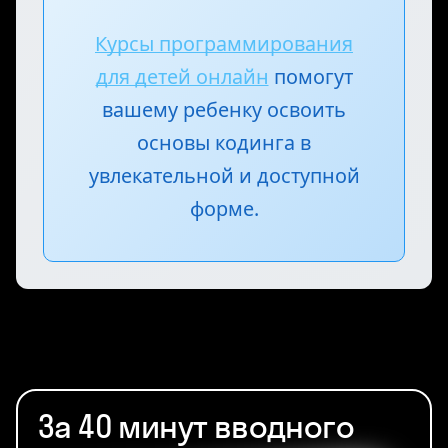
пригодятся ребёнку в любой сфере
жизни, независимо от того, станет ли
он профессиональным программистом.
Курсы программирования
для детей онлайн
помогут
вашему ребенку освоить
основы кодинга в
увлекательной и доступной
форме.