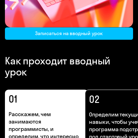
Записаться на вводный урок
Как проходит вводный
урок
01
02
Расскажем, чем
Определим текущ
занимаются
навыки, чтобы уч
программисты, и
программа подст
определим, что интересно
под стартовый ур