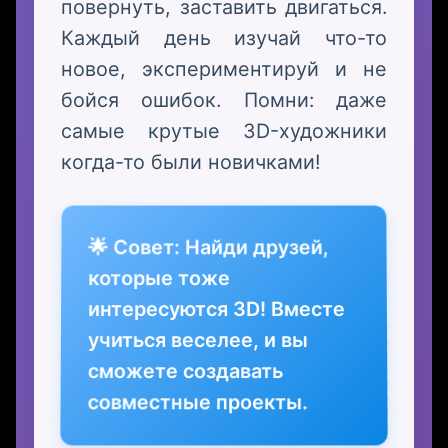
повернуть, заставить двигаться.
Каждый день изучай что-то
новое, экспериментируй и не
бойся ошибок. Помни: даже
самые крутые 3D-художники
когда-то были новичками!
🌟 Совет: Найди друзей,
которые тоже
интересуются 3D! Вместе
учиться веселее, и вы
сможете создавать
совместные проекты.