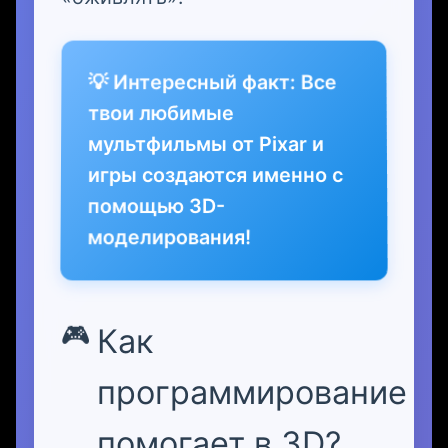
💡 Интересный факт: Все
твои любимые
мультфильмы от Pixar и
игры создаются именно с
помощью 3D-
моделирования!
Как
программирование
помогает в 3D?